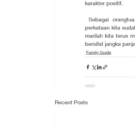
karakter positif.
 Sebagai orangtua, marilah kita senantiasa mengevaluasi diri apakah tindakan dan 
perkataan kita suda
marilah kita terus
bersifat jangka panj
Family Guide
Recent Posts