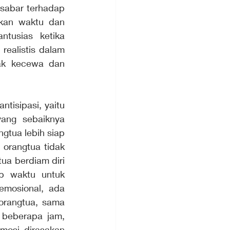
sabar terhadap 
kan waktu dan 
tusias ketika 
ealistis dalam 
ak kecewa dan 
tisipasi, yaitu 
ang sebaiknya 
gtua lebih siap 
 orangtua tidak 
a berdiam diri 
p waktu untuk 
emosional, ada 
rangtua, sama 
 beberapa jam, 
osi dirasakan 