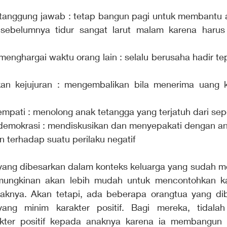
 tanggung jawab : tetap bangun pagi untuk membantu a
sebelumnya tidur sangat larut malam karena harus 
menghargai waktu orang lain : selalu berusaha hadir te
an kejujuran : mengembalikan bila menerima uang k
 empati : menolong anak tetangga yang terjatuh dari se
 demokrasi : mendiskusikan dan menyepakati dengan an
n terhadap suatu perilaku negatif
yang dibesarkan dalam konteks keluarga yang sudah mem
kemungkinan akan lebih mudah untuk mencontohkan kar
aknya. Akan tetapi, ada beberapa orangtua yang dib
yang minim karakter positif. Bagi mereka, tidala
ter positif kepada anaknya karena ia membangun te