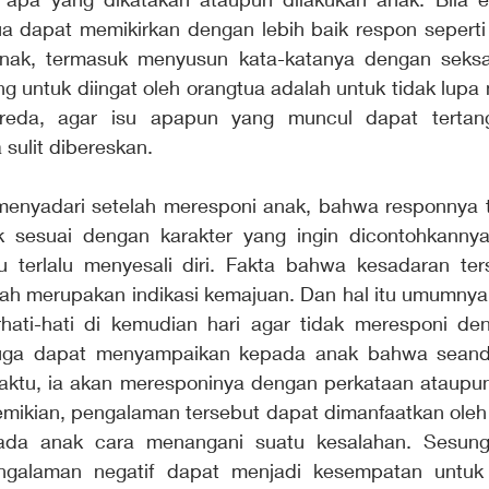
a dapat memikirkan dengan lebih baik respon seperti
anak, termasuk menyusun kata-katanya dengan seksa
ng untuk diingat oleh orangtua adalah untuk tidak lupa
reda, agar isu apapun yang muncul dapat tertang
sulit dibereskan.
menyadari setelah meresponi anak, bahwa responnya t
k sesuai dengan karakter yang ingin dicontohkannya
u terlalu menyesali diri. Fakta bahwa kesadaran ter
dah merupakan indikasi kemajuan. Dan hal itu umumny
rhati-hati di kemudian hari agar tidak meresponi de
juga dapat menyampaikan kepada anak bahwa seanda
ktu, ia akan meresponinya dengan perkataan ataupun
ikian, pengalaman tersebut dapat dimanfaatkan oleh 
da anak cara menangani suatu kesalahan. Sesungg
engalaman negatif dapat menjadi kesempatan untuk