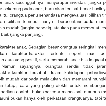
 anak sesungguhnya menyerupai investasi jangka pa
r sekarang pada anak, baru akan terlihat benar hasilny
 itu, orangtua perlu senantiasa mengevaluasi pilihan t
kah pilihan tersebut hanya  berorientasi pada mem
ebih mudah (jangka pendek), ataukah pada membuat ke
baik (jangka panjang). 
arakter anak, Sebagian besar orangtua seringkali mena
kan karakter-karakter tertentu seperti mau ber
n cara yang positif, serta memarahi anak bila ia gagal
. Namun sayangnya, orangtua sendiri tidak jara
akter-karakter tersebut dalam kehidupan pribadiny
ih mudah daripada melakukan dan memarahi mungkin 
n tetapi, cara yang paling efektif untuk membangun
erikan contoh, bukan sekedar menasihati ataupun me
ruhi bukan hanya oleh perkataan orangtuanya, tapi terl