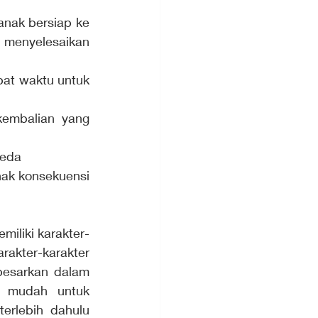
nak bersiap ke 
menyelesaikan 
pat waktu untuk 
embalian yang 
peda
ak konsekuensi 
iliki karakter-
akter-karakter 
esarkan dalam 
h mudah untuk 
rlebih dahulu 