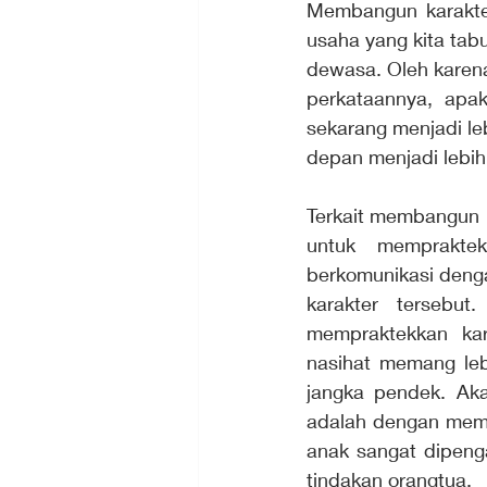
Membangun karakter
usaha yang kita tabu
dewasa. Oleh karena
perkataannya, apa
sekarang menjadi l
depan menjadi lebih 
Terkait membangun k
untuk mempraktek
berkomunikasi denga
karakter tersebut
mempraktekkan kar
nasihat memang leb
jangka pendek. Aka
adalah dengan memb
anak sangat dipenga
tindakan orangtua. 