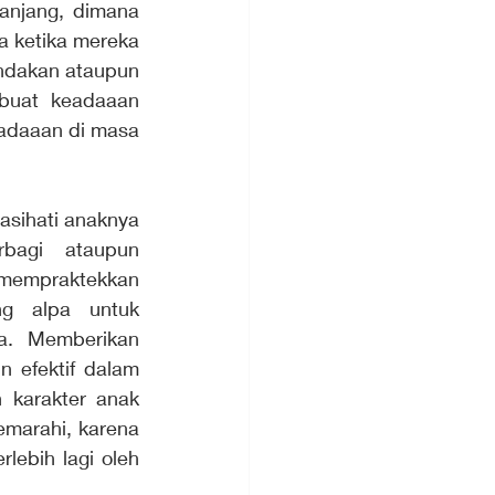
njang, dimana 
a ketika mereka 
indakan ataupun 
buat keadaaan 
adaaan di masa 
sihati anaknya 
bagi ataupun 
 mempraktekkan 
ng alpa untuk 
a. Memberikan 
efektif dalam 
 karakter anak 
marahi, karena 
ebih lagi oleh 