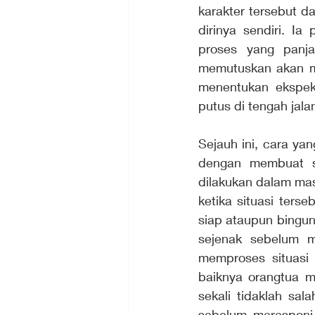
karakter tersebut d
dirinya sendiri. I
proses yang panja
memutuskan akan me
menentukan ekspekt
putus di tengah jalan
Sejauh ini, cara yan
dengan membuat sk
dilakukan dalam mas
ketika situasi terse
siap ataupun bingun
sejenak sebelum me
memproses situasi 
baiknya orangtua m
sekali tidaklah sa
sebelum meresponi 