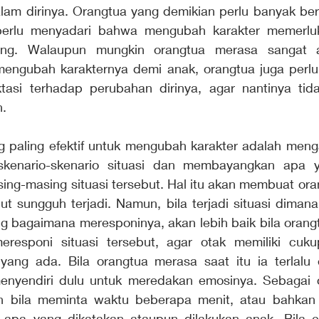
alam dirinya. Orangtua yang demikian perlu banyak ber
a perlu menyadari bahwa mengubah karakter memerlu
ng. Walaupun mungkin orangtua merasa sangat an
ngubah karakternya demi anak, orangtua juga perlu r
asi terhadap perubahan dirinya, agar nantinya tid
. 
g paling efektif untuk mengubah karakter adalah mengan
enario-skenario situasi dan membayangkan apa y
ing-masing situasi tersebut. Hal itu akan membuat oran
but sungguh terjadi. Namun, bila terjadi situasi dimana
g bagaimana meresponinya, akan lebih baik bila orangtu
responi situasi tersebut, agar otak memiliki cuku
yang ada. Bila orangtua merasa saat itu ia terlalu 
enyendiri dulu untuk meredakan emosinya. Sebagai o
lah bila meminta waktu beberapa menit, atau bahkan
apa yang dikatakan ataupun dilakukan anak. Bila em