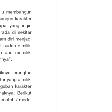
ulu membangun 
angun karakter 
pa yang ingin 
ada di sekitar 
m diri menjadi 
sudah dimiliki 
 dan memiliki 
nnya”. 
knya orangtua 
r yang dimiliki 
gubah karakter 
aknya. Berikut 
contoh / model 