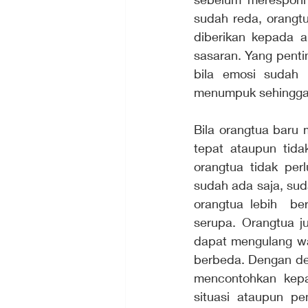
sudah reda, orangtu
diberikan kepada 
sasaran. Yang penti
bila emosi sudah 
menumpuk sehingga 
Bila orangtua baru 
tepat ataupun tida
orangtua tidak perl
sudah ada saja, su
orangtua lebih  be
serupa. Orangtua 
dapat mengulang wa
berbeda. Dengan dem
mencontohkan kepa
situasi ataupun p