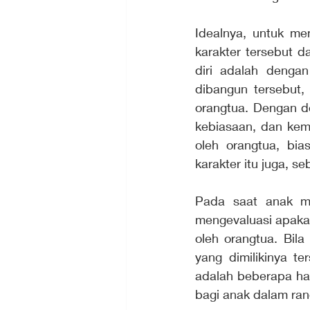
Idealnya, untuk me
karakter tersebut d
diri adalah denga
dibangun tersebut,
orangtua. Dengan de
kebiasaan, dan kemu
oleh orangtua, bi
karakter itu juga, s
Pada saat anak me
mengevaluasi apakah
oleh orangtua. Bil
yang dimilikinya t
adalah beberapa hal
bagi anak dalam ra