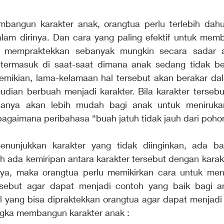
mbangun karakter anak, orangtua perlu terlebih dah
alam dirinya. Dan cara yang paling efektif untuk memb
n mempraktekkan sebanyak mungkin secara sadar a
 termasuk di saat-saat dimana anak sedang tidak ber
mikian, lama-kelamaan hal tersebut akan berakar dala
dian berbuah menjadi karakter. Bila karakter tersebut 
asanya akan lebih mudah bagi anak untuk menirukan
ebagaimana peribahasa “buah jatuh tidak jauh dari poho
nunjukkan karakter yang tidak diinginkan, ada bai
 ada kemiripan antara karakter tersebut dengan karakte
a ya, maka orangtua perlu memikirkan cara untuk men
ersebut agar dapat menjadi contoh yang baik bagi an
 yang bisa dipraktekkan orangtua agar dapat menjadi 
ngka membangun karakter anak :