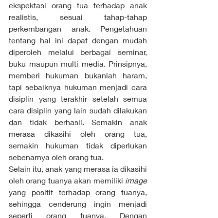
ekspektasi orang tua terhadap anak 
realistis, sesuai tahap-tahap 
perkembangan anak. Pengetahuan 
tentang hal ini dapat dengan mudah 
diperoleh melalui berbagai seminar, 
buku maupun multi media. Prinsipnya,  
memberi hukuman bukanlah haram, 
tapi sebaiknya hukuman menjadi cara 
disiplin yang terakhir setelah semua 
cara disiplin yang lain sudah dilakukan 
dan tidak berhasil. Semakin anak 
merasa dikasihi oleh orang tua, 
semakin hukuman tidak diperlukan 
sebenarnya oleh orang tua.
Selain itu, anak yang merasa ia dikasihi 
oleh orang tuanya akan memiliki 
image
yang positif terhadap orang tuanya, 
sehingga cenderung ingin menjadi 
seperti orang tuanya. Dengan 