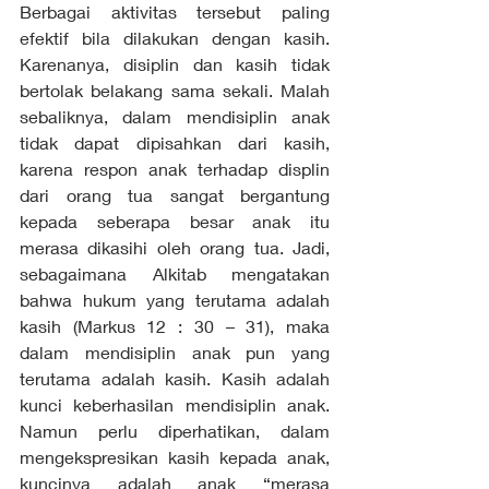
Berbagai aktivitas tersebut paling 
efektif bila dilakukan dengan kasih. 
Karenanya, disiplin dan kasih tidak 
bertolak belakang sama sekali. Malah 
sebaliknya, dalam mendisiplin anak 
tidak dapat dipisahkan dari kasih, 
karena respon anak terhadap displin 
dari orang tua sangat bergantung 
kepada seberapa besar anak itu 
merasa dikasihi oleh orang tua. Jadi, 
sebagaimana Alkitab mengatakan 
bahwa hukum yang terutama adalah 
kasih (Markus 12 : 30 – 31), maka 
dalam mendisiplin anak pun yang 
terutama adalah kasih. Kasih adalah 
kunci keberhasilan mendisiplin anak. 
Namun perlu diperhatikan, dalam 
mengekspresikan kasih kepada anak, 
kuncinya adalah anak “merasa 