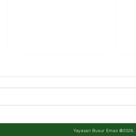
KUALITAS KELEKATAN &
MEN
PERKEMBANGAN ANAK
BER
Yayasan Busur Emas @2026.