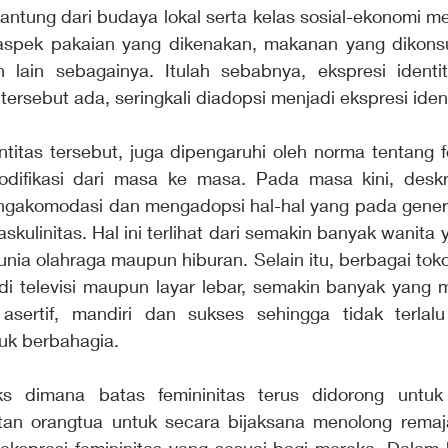
antung dari budaya lokal serta kelas sosial-ekonomi me
aspek pakaian yang dikenakan, makanan yang dikonsu
 lain sebagainya. Itulah sebabnya, ekspresi identi
tersebut ada, seringkali diadopsi menjadi ekspresi iden
ntitas tersebut, juga dipengaruhi oleh norma tentang f
difikasi dari masa ke masa. Pada masa kini, deskrip
gakomodasi dan mengadopsi hal-hal yang pada genera
kulinitas. Hal ini terlihat dari semakin banyak wanita
unia olahraga maupun hiburan. Selain itu, berbagai tok
di televisi maupun layar lebar, semakin banyak yang
 asertif, mandiri dan sukses sehingga tidak terlal
uk berbahagia.
s dimana batas femininitas terus didorong untuk 
atan orangtua untuk secara bijaksana menolong remaja