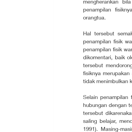
mengherankan bila
penampilan fisikny
orangtua.
Hal tersebut sema
penampilan fisik wa
penampilan fisik wa
dikomentari, baik o
tersebut mendorong
fisiknya merupakan 
tidak menimbulkan k
Selain penampilan f
hubungan dengan te
tersebut dikarenaka
saling belajar, me
1991). Masing-mas