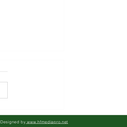
GENALI KESALAHAN
KATA PADA ANAK
 Designed by
www.hfmediapro.net