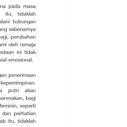
na pada masa 
tu, tidaklah 
lani hubungan 
ang sebenarnya 
agi, perubahan 
mi oleh remaja 
daan ini tidak 
sial-emosional. 
gan penerimaan 
 kepemimpinan. 
a putri akan 
arenakan, bagi 
minin, seperti 
 dan perhatian 
 itu, tidaklah 