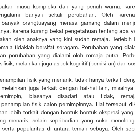
pakan masa kompleks dan yang penuh warna, kare
ngalami banyak sekali perubahan. Oleh karena i
 banyak orangtuayang merasa gamang dalam menja
nya, karena kurang bekal pengetahuan tentang apa y
sakan oleh anaknya yang kini sudah remaja. Terlebih l
emaja tidaklah bersifat seragam. Perubahan yang diala
an perubahan yang dialami oleh remaja putra. Perbe
 fisik, melainkan juga aspek kognitif (pemikiran) dan so
penampilan fisik yang menarik, tidak hanya terkait den
melainkan juga terkait dengan hal-hal lain, misalnya
mimpin, biasanya disadari atau tidak, remaj
enampilan fisik calon pemimpinnya. Hal tersebut dik
n lebih terkait dengan bentuk-bentuk ekspresi yang fe
ang menarik, selain kepribadian yang suka menolong
 serta popularitas di antara teman sebaya. Oleh sebab