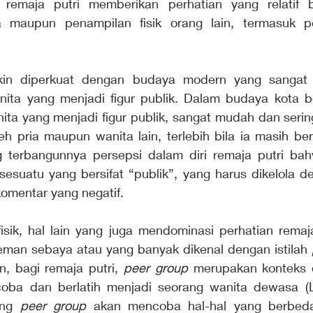
 remaja putri memberikan perhatian yang relatif b
a maupun penampilan fisik orang lain, termasuk pen
kin diperkuat dengan budaya modern yang sangat kr
nita yang menjadi figur publik. Dalam budaya kota be
nita yang menjadi figur publik, sangat mudah dan serin
leh pria maupun wanita lain, terlebih bila ia masih be
 terbangunnya persepsi dalam diri remaja putri bah
sesuatu yang bersifat “publik”, yang harus dikelola de
omentar yang negatif.
isik, hal lain yang juga mendominasi perhatian remaja
man sebaya atau yang banyak dikenal dengan istilah 
n, bagi remaja putri, 
peer group
 merupakan konteks 
ncoba dan berlatih menjadi seorang wanita dewasa (
ing 
peer group
 akan mencoba hal-hal yang berbeda 