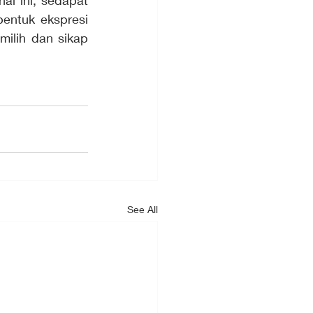
l ini, sedapat 
entuk ekspresi 
lih dan sikap 
See All