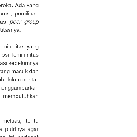
reka. Ada yang 
msi, pemilihan 
tas 
peer group
titasnya.
emininitas yang 
si femininitas 
si sebelumnya 
 yang masuk dan 
oh dalam cerita-
 menggambarkan 
u membutuhkan 
meluas, tentu 
 putrinya agar 