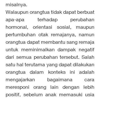
misalnya.
Walaupun orangtua tidak dapat berbuat 
apa-apa terhadap perubahan 
hormonal, orientasi sosial, maupun 
pertumbuhan otak remajanya, namun 
orangtua dapat membantu sang remaja 
untuk meminimalkan dampak negatif 
dari semua perubahan tersebut. Salah 
satu hal terutama yang dapat dilakukan 
orangtua dalam konteks ini adalah 
mengajarkan bagaimana cara 
meresponi orang lain dengan lebih 
positif, sebelum anak memasuki usia 
remaja. Dengan melakukan itu, 
orangtua sebenarnya sedang 
membangun suatu kebiasaan dalam 
diri sang remaja. Dengan demikian, 
ketika sang remaja sedang berada 
pada masa SMP dimana kemampuan 