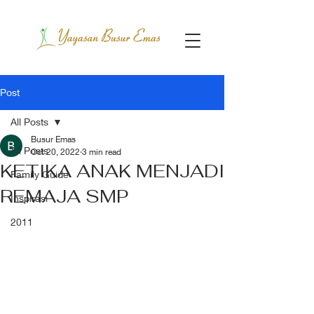
Post
All Posts
Busur Emas
All Posts
Oct 20, 2022
3 min read
KETIKA ANAK MENJADI
Family Guide
REMAJA SMP
Inspirasi
2011