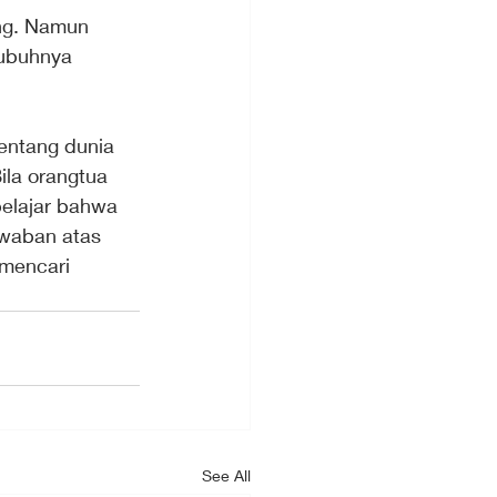
g. Namun 
ubuhnya 
entang dunia 
la orangtua 
elajar bahwa 
awaban atas 
 mencari 
See All