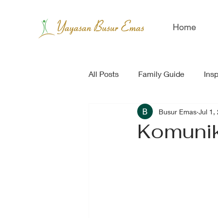
Home
All Posts
Family Guide
Insp
Busur Emas
Jul 1,
Komunik