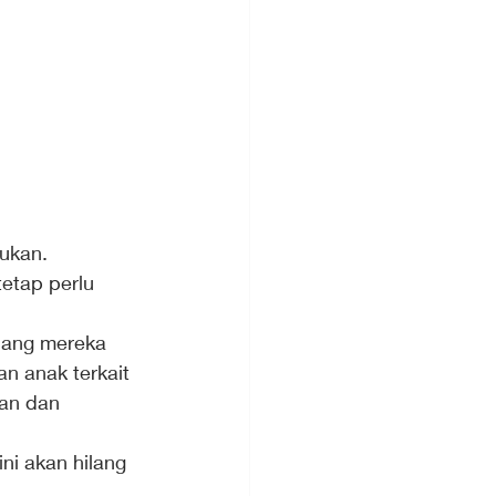
kukan.
etap perlu 
dang mereka 
n anak terkait 
an dan 
ni akan hilang 