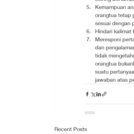
Kemampuan ana
orangtua tetap
sesuai dengan 
Hindari kalima
Meresponi pert
dan pengalaman
tidak mengetah
orangtua bukanl
suatu pertanyaa
jawaban atas pe
Recent Posts