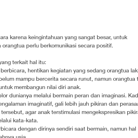
cara karena keingintahuan yang sangat besar, untuk 
rangtua perlu berkomunikasi secara positif.
ng terkait hal itu:
berbicara, hentikan kegiatan yang sedang orangtua la
belum mampu bercerita secara runut, namun orangtua t
ntuk membangun nilai diri anak.
lor dunianya melalui bermain peran dan imaginasi. Ka
ngalaman imaginatif, gali lebih jauh pikiran dan perasaa
ersebut, agar anak terstimulasi mengekspresikan pikir
alui kata-kata.
rbicara dengan dirinya sendiri saat bermain, namun hal i
ahnya usia.