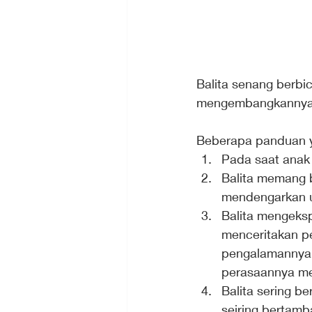
Balita senang berbi
mengembangkannya o
Beberapa panduan ya
Pada saat anak 
Balita memang 
mendengarkan u
Balita mengeksp
menceritakan pe
pengalamannya t
perasaannya mel
Balita sering be
seiring bertamb