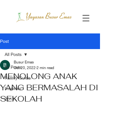
Post
All Posts
Busur Emas
All Posts
Oct 20, 2022
2 min read
MENOLONG ANAK
Family Guide
YANG BERMASALAH DI
Inspirasi
SEKOLAH
2011