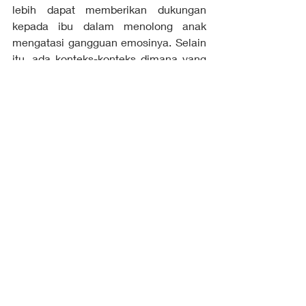
lebih dapat memberikan dukungan 
kepada ibu dalam menolong anak 
mengatasi gangguan emosinya. Selain 
itu, ada konteks-konteks dimana yang 
berperan sebagai pengasuh utama 
dalam kehidupan anak adalah kakek, 
nenek, paman atau bibi. Dalam kasus 
demikian, merekalah yang perlu lebih 
terlibat dengan pihak sekolah. Oleh 
karena itu, kata orangtua dalam 
konteks ini perlu dimaknai secara luas.
Pada prinsipnya, orangtua merupakan 
salah satu komponen yang 
menentukan dalam keberhasilan 
penanganan anak yang bermasalah di 
sekolah. Oleh karena itu, bila anak 
mengalami masalah akademik ataupun 
masalah perilaku di sekolah, orangtua 