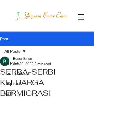
Post
All Posts
Busur Emas
All Posts
Oct 20, 2022
2 min read
SERBA-SERBI
Family Guide
KELUARGA
Inspirasi
BERMIGRASI
2011